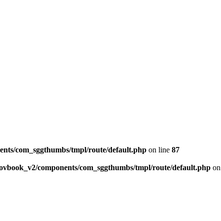
ents/com_sggthumbs/tmpl/route/default.php
on line
87
skovbook_v2/components/com_sggthumbs/tmpl/route/default.php
on