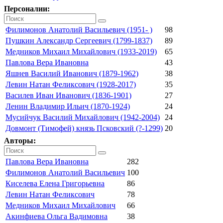
Персоналии:
Филимонов Анатолий Васильевич (1951- )
98
Пушкин Александр Сергеевич (1799-1837)
89
Медников Михаил Михайлович (1933-2019)
65
Павлова Вера Ивановна
43
Яшнев Василий Иванович (1879-1962)
38
Левин Натан Феликсович (1928-2017)
35
Василев Иван Иванович (1836-1901)
27
Ленин Владимир Ильич (1870-1924)
24
Мусийчук Василий Михайлович (1942-2004)
24
Довмонт (Тимофей) князь Псковский (?-1299)
20
Авторы:
Павлова Вера Ивановна
282
Филимонов Анатолий Васильевич
100
Киселева Елена Григорьевна
86
Левин Натан Феликсович
78
Медников Михаил Михайлович
66
Акинфиева Ольга Вадимовна
38