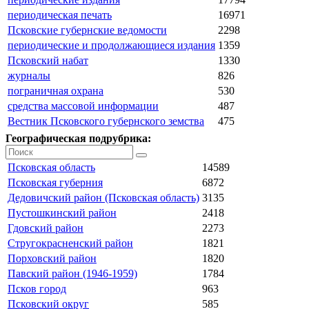
периодическая печать
16971
Псковские губернские ведомости
2298
периодические и продолжающиеся издания
1359
Псковский набат
1330
журналы
826
пограничная охрана
530
средства массовой информации
487
Вестник Псковского губернского земства
475
Географическая подрубрика:
Псковская область
14589
Псковская губерния
6872
Дедовичский район (Псковская область)
3135
Пустошкинский район
2418
Гдовский район
2273
Стругокрасненский район
1821
Порховский район
1820
Павский район (1946-1959)
1784
Псков город
963
Псковский округ
585