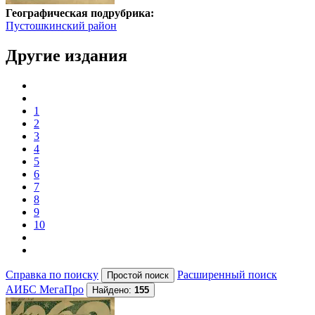
Географическая подрубрика:
Пустошкинский район
Другие издания
1
2
3
4
5
6
7
8
9
10
Справка по поиску
Расширенный поиск
АИБС МегаПро
Найдено:
155