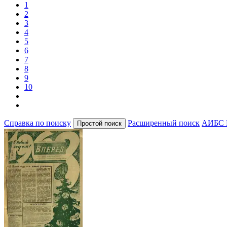
1
2
3
4
5
6
7
8
9
10
Справка по поиску
Расширенный поиск
АИБС 