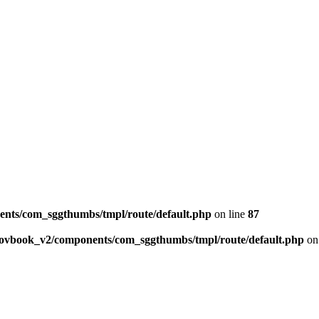
ents/com_sggthumbs/tmpl/route/default.php
on line
87
skovbook_v2/components/com_sggthumbs/tmpl/route/default.php
on