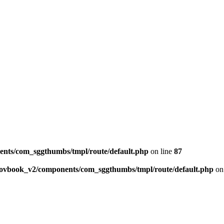
ents/com_sggthumbs/tmpl/route/default.php
on line
87
skovbook_v2/components/com_sggthumbs/tmpl/route/default.php
on