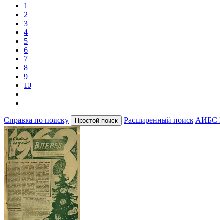
1
2
3
4
5
6
7
8
9
10
Справка по поиску
Расширенный поиск
АИБС 