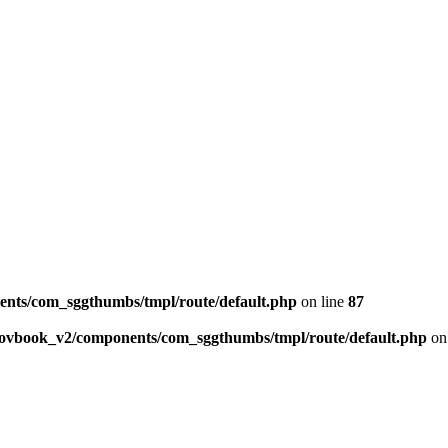
ents/com_sggthumbs/tmpl/route/default.php
on line
87
skovbook_v2/components/com_sggthumbs/tmpl/route/default.php
on