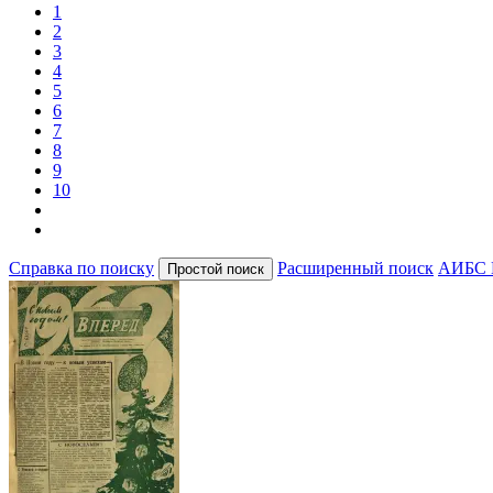
1
2
3
4
5
6
7
8
9
10
Справка по поиску
Расширенный поиск
АИБС 