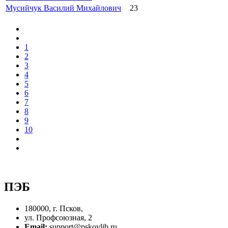
Мусийчук Василий Михайлович
23
1
2
3
4
5
6
7
8
9
10
ПЭБ
180000, г. Псков,
ул. Профсоюзная, 2
Email:
support@pskovlib.ru