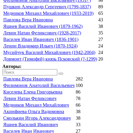
Филимонов Анатолий Васильевич (1951- )
98
Пушкин Александр Сергеевич (1799-1837)
89
Медников Михаил Михайлович (1933-2019)
65
Павлова Вера Ивановна
43
Яшнев Василий Иванович (1879-1962)
38
Левин Натан Феликсович (1928-2017)
35
Василев Иван Иванович (1836-1901)
27
Ленин Владимир Ильич (1870-1924)
24
Мусийчук Василий Михайлович (1942-2004)
24
Довмонт (Тимофей) князь Псковский (?-1299)
20
Авторы:
Павлова Вера Ивановна
282
Филимонов Анатолий Васильевич
100
Киселева Елена Григорьевна
86
Левин Натан Феликсович
78
Медников Михаил Михайлович
66
Акинфиева Ольга Вадимовна
38
Смолькин Игорь Александрович
38
Яшнев Василий Иванович
33
Василев Иван Иванович
27