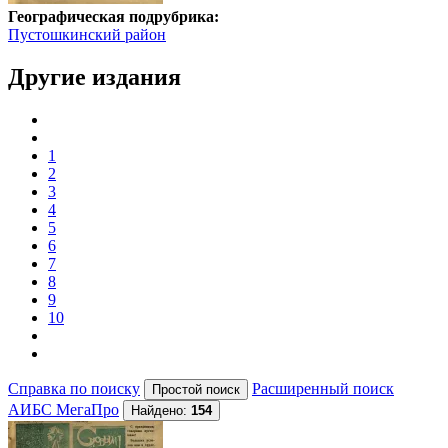
Географическая подрубрика:
Пустошкинский район
Другие издания
1
2
3
4
5
6
7
8
9
10
Справка по поиску
Расширенный поиск
АИБС МегаПро
Найдено:
154