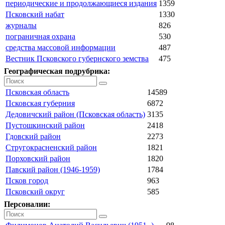
периодические и продолжающиеся издания
1359
Псковский набат
1330
журналы
826
пограничная охрана
530
средства массовой информации
487
Вестник Псковского губернского земства
475
Географическая подрубрика:
Псковская область
14589
Псковская губерния
6872
Дедовичский район (Псковская область)
3135
Пустошкинский район
2418
Гдовский район
2273
Стругокрасненский район
1821
Порховский район
1820
Павский район (1946-1959)
1784
Псков город
963
Псковский округ
585
Персоналии: