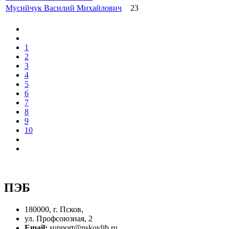
Мусийчук Василий Михайлович
23
1
2
3
4
5
6
7
8
9
10
ПЭБ
180000, г. Псков,
ул. Профсоюзная, 2
Email:
support@pskovlib.ru