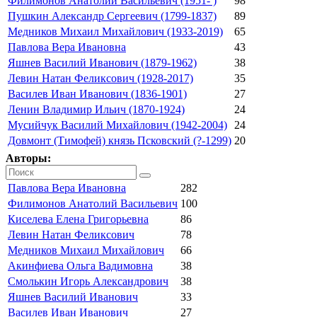
Филимонов Анатолий Васильевич (1951- )
98
Пушкин Александр Сергеевич (1799-1837)
89
Медников Михаил Михайлович (1933-2019)
65
Павлова Вера Ивановна
43
Яшнев Василий Иванович (1879-1962)
38
Левин Натан Феликсович (1928-2017)
35
Василев Иван Иванович (1836-1901)
27
Ленин Владимир Ильич (1870-1924)
24
Мусийчук Василий Михайлович (1942-2004)
24
Довмонт (Тимофей) князь Псковский (?-1299)
20
Авторы:
Павлова Вера Ивановна
282
Филимонов Анатолий Васильевич
100
Киселева Елена Григорьевна
86
Левин Натан Феликсович
78
Медников Михаил Михайлович
66
Акинфиева Ольга Вадимовна
38
Смолькин Игорь Александрович
38
Яшнев Василий Иванович
33
Василев Иван Иванович
27