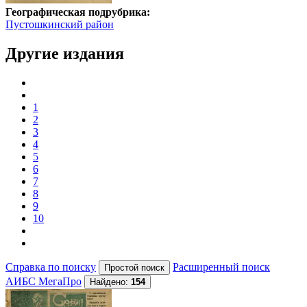
Географическая подрубрика:
Пустошкинский район
Другие издания
1
2
3
4
5
6
7
8
9
10
Справка по поиску
Расширенный поиск
АИБС МегаПро
Найдено:
154