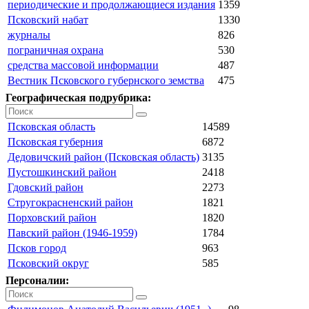
периодические и продолжающиеся издания
1359
Псковский набат
1330
журналы
826
пограничная охрана
530
средства массовой информации
487
Вестник Псковского губернского земства
475
Географическая подрубрика:
Псковская область
14589
Псковская губерния
6872
Дедовичский район (Псковская область)
3135
Пустошкинский район
2418
Гдовский район
2273
Стругокрасненский район
1821
Порховский район
1820
Павский район (1946-1959)
1784
Псков город
963
Псковский округ
585
Персоналии: