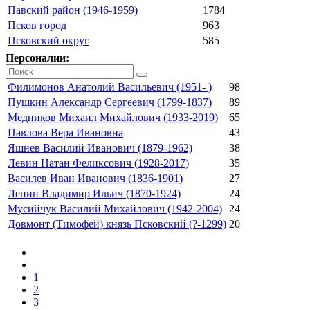
Павский район (1946-1959)
1784
Псков город
963
Псковский округ
585
Персоналии:
Филимонов Анатолий Васильевич (1951- )
98
Пушкин Александр Сергеевич (1799-1837)
89
Медников Михаил Михайлович (1933-2019)
65
Павлова Вера Ивановна
43
Яшнев Василий Иванович (1879-1962)
38
Левин Натан Феликсович (1928-2017)
35
Василев Иван Иванович (1836-1901)
27
Ленин Владимир Ильич (1870-1924)
24
Мусийчук Василий Михайлович (1942-2004)
24
Довмонт (Тимофей) князь Псковский (?-1299)
20
1
2
3