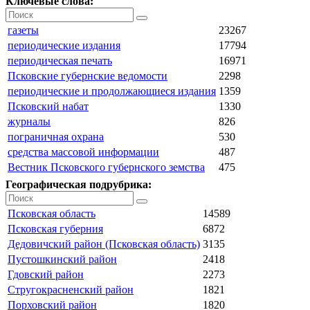
Ключевые слова:
газеты
23267
периодические издания
17794
периодическая печать
16971
Псковские губернские ведомости
2298
периодические и продолжающиеся издания
1359
Псковский набат
1330
журналы
826
пограничная охрана
530
средства массовой информации
487
Вестник Псковского губернского земства
475
Географическая подрубрика:
Псковская область
14589
Псковская губерния
6872
Дедовичский район (Псковская область)
3135
Пустошкинский район
2418
Гдовский район
2273
Стругокрасненский район
1821
Порховский район
1820