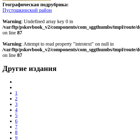
Географическая подрубрика:
Пустошкинский район
Warning
: Undefined array key 0 in
/var/ftp/pskovbook_v2/components/com_sggthumbs/tmpl/route/d
on line
87
Warning
: Attempt to read property "introtext" on null in
/var/ftp/pskovbook_v2/components/com_sggthumbs/tmpl/route/d
on line
87
Другие издания
1
2
3
4
5
6
7
8
9