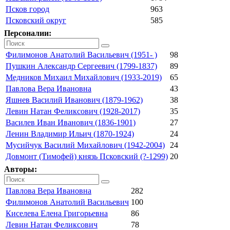
Псков город
963
Псковский округ
585
Персоналии:
Филимонов Анатолий Васильевич (1951- )
98
Пушкин Александр Сергеевич (1799-1837)
89
Медников Михаил Михайлович (1933-2019)
65
Павлова Вера Ивановна
43
Яшнев Василий Иванович (1879-1962)
38
Левин Натан Феликсович (1928-2017)
35
Василев Иван Иванович (1836-1901)
27
Ленин Владимир Ильич (1870-1924)
24
Мусийчук Василий Михайлович (1942-2004)
24
Довмонт (Тимофей) князь Псковский (?-1299)
20
Авторы:
Павлова Вера Ивановна
282
Филимонов Анатолий Васильевич
100
Киселева Елена Григорьевна
86
Левин Натан Феликсович
78