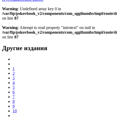
Warning
: Undefined array key 0 in
/var/ftp/pskovbook_v2/components/com_sggthumbs/tmpl/route/d
on line
87
Warning
: Attempt to read property "introtext" on null in
/var/ftp/pskovbook_v2/components/com_sggthumbs/tmpl/route/d
on line
87
Другие издания
1
2
3
4
5
6
7
8
9
10