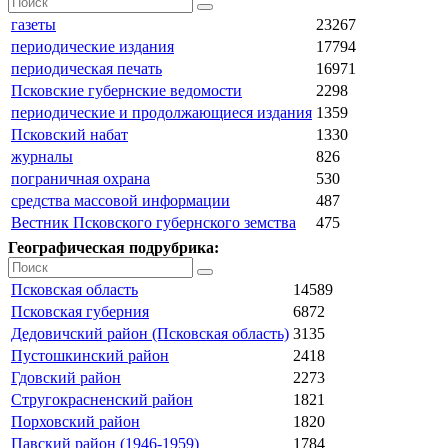
газеты
23267
периодические издания
17794
периодическая печать
16971
Псковские губернские ведомости
2298
периодические и продолжающиеся издания
1359
Псковский набат
1330
журналы
826
пограничная охрана
530
средства массовой информации
487
Вестник Псковского губернского земства
475
Географическая подрубрика:
Псковская область
14589
Псковская губерния
6872
Дедовичский район (Псковская область)
3135
Пустошкинский район
2418
Гдовский район
2273
Стругокрасненский район
1821
Порховский район
1820
Павский район (1946-1959)
1784