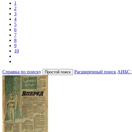
1
2
3
4
5
6
7
8
9
10
Справка по поиску
Расширенный поиск
АИБС 