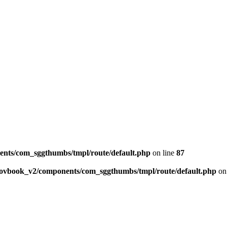
ents/com_sggthumbs/tmpl/route/default.php
on line
87
skovbook_v2/components/com_sggthumbs/tmpl/route/default.php
on