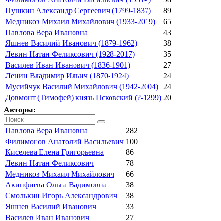
Пушкин Александр Сергеевич (1799-1837)
89
Медников Михаил Михайлович (1933-2019)
65
Павлова Вера Ивановна
43
Яшнев Василий Иванович (1879-1962)
38
Левин Натан Феликсович (1928-2017)
35
Василев Иван Иванович (1836-1901)
27
Ленин Владимир Ильич (1870-1924)
24
Мусийчук Василий Михайлович (1942-2004)
24
Довмонт (Тимофей) князь Псковский (?-1299)
20
Авторы:
Павлова Вера Ивановна
282
Филимонов Анатолий Васильевич
100
Киселева Елена Григорьевна
86
Левин Натан Феликсович
78
Медников Михаил Михайлович
66
Акинфиева Ольга Вадимовна
38
Смолькин Игорь Александрович
38
Яшнев Василий Иванович
33
Василев Иван Иванович
27