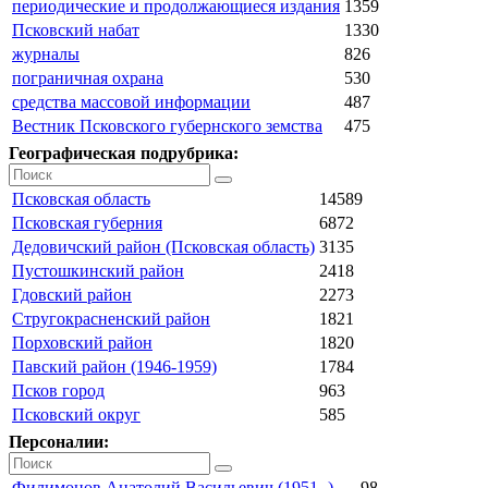
периодические и продолжающиеся издания
1359
Псковский набат
1330
журналы
826
пограничная охрана
530
средства массовой информации
487
Вестник Псковского губернского земства
475
Географическая подрубрика:
Псковская область
14589
Псковская губерния
6872
Дедовичский район (Псковская область)
3135
Пустошкинский район
2418
Гдовский район
2273
Стругокрасненский район
1821
Порховский район
1820
Павский район (1946-1959)
1784
Псков город
963
Псковский округ
585
Персоналии:
Филимонов Анатолий Васильевич (1951- )
98