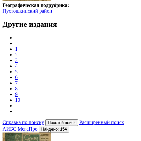
Географическая подрубрика:
Пустошкинский район
Другие издания
1
2
3
4
5
6
7
8
9
10
Справка по поиску
Расширенный поиск
АИБС МегаПро
Найдено:
154