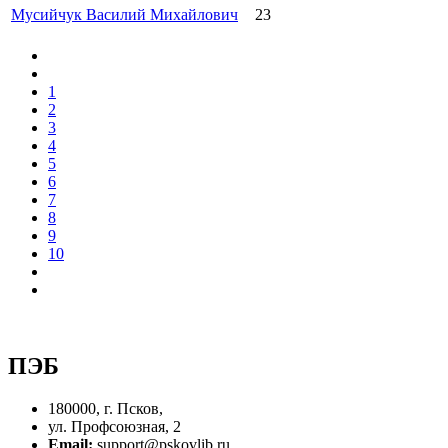
Мусийчук Василий Михайлович
23
1
2
3
4
5
6
7
8
9
10
ПЭБ
180000, г. Псков,
ул. Профсоюзная, 2
Email:
support@pskovlib.ru