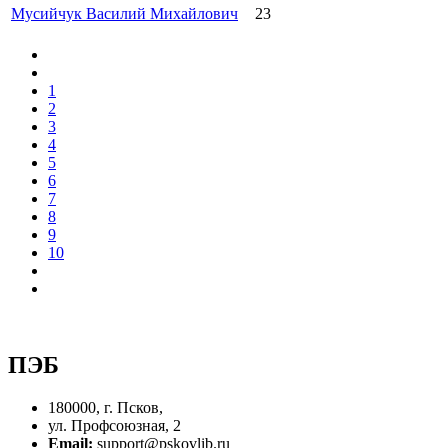
Мусийчук Василий Михайлович
23
1
2
3
4
5
6
7
8
9
10
ПЭБ
180000, г. Псков,
ул. Профсоюзная, 2
Email:
support@pskovlib.ru