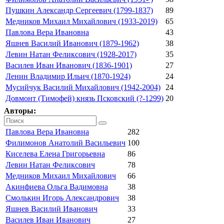
Пушкин Александр Сергеевич (1799-1837)
89
Медников Михаил Михайлович (1933-2019)
65
Павлова Вера Ивановна
43
Яшнев Василий Иванович (1879-1962)
38
Левин Натан Феликсович (1928-2017)
35
Василев Иван Иванович (1836-1901)
27
Ленин Владимир Ильич (1870-1924)
24
Мусийчук Василий Михайлович (1942-2004)
24
Довмонт (Тимофей) князь Псковский (?-1299)
20
Авторы:
Павлова Вера Ивановна
282
Филимонов Анатолий Васильевич
100
Киселева Елена Григорьевна
86
Левин Натан Феликсович
78
Медников Михаил Михайлович
66
Акинфиева Ольга Вадимовна
38
Смолькин Игорь Александрович
38
Яшнев Василий Иванович
33
Василев Иван Иванович
27