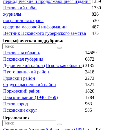
периодические и продолжающиеся издания
1359
Псковский набат
1330
журналы
826
пограничная охрана
530
средства массовой информации
487
Вестник Псковского губернского земства
475
Географическая подрубрика:
Псковская область
14589
Псковская губерния
6872
Дедовичский район (Псковская область)
3135
Пустошкинский район
2418
Гдовский район
2273
Стругокрасненский район
1821
Порховский район
1820
Павский район (1946-1959)
1784
Псков город
963
Псковский округ
585
Персоналии:
Филимонов Анатолий Васильевич (1951- )
98