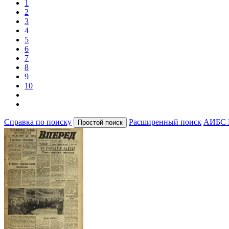
1
2
3
4
5
6
7
8
9
10
Справка по поиску
Расширенный поиск
АИБС 