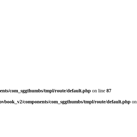
ents/com_sggthumbs/tmpl/route/default.php
on line
87
skovbook_v2/components/com_sggthumbs/tmpl/route/default.php
on