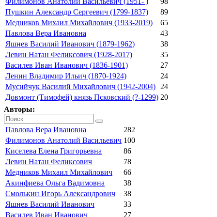
Филимонов Анатолий Васильевич (1951- )
98
Пушкин Александр Сергеевич (1799-1837)
89
Медников Михаил Михайлович (1933-2019)
65
Павлова Вера Ивановна
43
Яшнев Василий Иванович (1879-1962)
38
Левин Натан Феликсович (1928-2017)
35
Василев Иван Иванович (1836-1901)
27
Ленин Владимир Ильич (1870-1924)
24
Мусийчук Василий Михайлович (1942-2004)
24
Довмонт (Тимофей) князь Псковский (?-1299)
20
Авторы:
Павлова Вера Ивановна
282
Филимонов Анатолий Васильевич
100
Киселева Елена Григорьевна
86
Левин Натан Феликсович
78
Медников Михаил Михайлович
66
Акинфиева Ольга Вадимовна
38
Смолькин Игорь Александрович
38
Яшнев Василий Иванович
33
Василев Иван Иванович
27