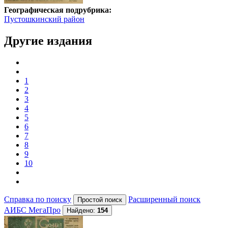
Географическая подрубрика:
Пустошкинский район
Другие издания
1
2
3
4
5
6
7
8
9
10
Справка по поиску
Расширенный поиск
АИБС МегаПро
Найдено:
154