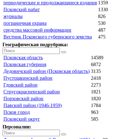
периодические и продолжающиеся издания
1359
Псковский набат
1330
журналы
826
пограничная охрана
530
средства массовой информации
487
Вестник Псковского губернского земства
475
Географическая подрубрика:
Псковская область
14589
Псковская губерния
6872
Дедовичский район (Псковская область)
3135
Пустошкинский район
2418
Гдовский район
2273
Стругокрасненский район
1821
Порховский район
1820
Павский район (1946-1959)
1784
Псков город
963
Псковский округ
585
Персоналии: