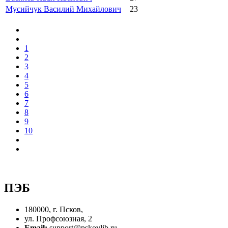
Мусийчук Василий Михайлович
23
1
2
3
4
5
6
7
8
9
10
ПЭБ
180000, г. Псков,
ул. Профсоюзная, 2
Email:
support@pskovlib.ru