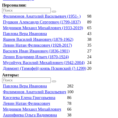
Персоналии:
Филимонов Анатолий Васильевич (1951- )
98
Пушкин Александр Сергеевич (1799-1837)
89
Медников Михаил Михайлович (1933-2019)
65
Павлова Вера Ивановна
43
Яшнев Василий Иванович (1879-1962)
38
Левин Натан Феликсович (1928-2017)
35
Василев Иван Иванович (1836-1901)
27
Ленин Владимир Ильич (1870-1924)
24
Мусийчук Василий Михайлович (1942-2004)
24
Довмонт (Тимофей) князь Псковский (?-1299)
20
Авторы:
Павлова Вера Ивановна
282
Филимонов Анатолий Васильевич
100
Киселева Елена Григорьевна
86
Левин Натан Феликсович
78
Медников Михаил Михайлович
66
Акинфиева Ольга Вадимовна
38