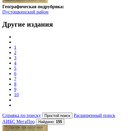
Географическая подрубрика:
Пустошкинский район
Другие издания
1
2
3
4
5
6
7
8
9
10
Справка по поиску
Расширенный поиск
АИБС МегаПро
Найдено:
155