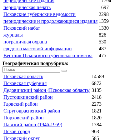
периодические издания
17794
периодическая печать
16971
Псковские губернские ведомости
2298
периодические и продолжающиеся издания
1359
Псковский набат
1330
журналы
826
пограничная охрана
530
средства массовой информации
487
Вестник Псковского губернского земства
475
Географическая подрубрика:
Псковская область
14589
Псковская губерния
6872
Дедовичский район (Псковская область)
3135
Пустошкинский район
2418
Гдовский район
2273
Стругокрасненский район
1821
Порховский район
1820
Павский район (1946-1959)
1784
Псков город
963
Псковский округ
585