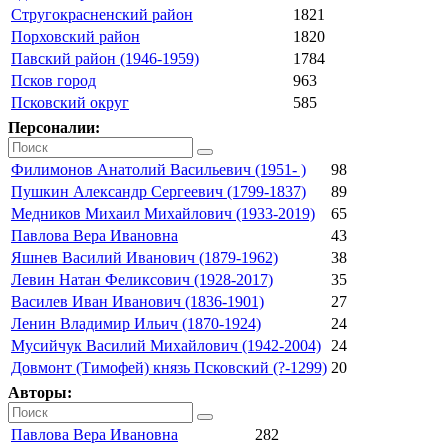
Стругокрасненский район
1821
Порховский район
1820
Павский район (1946-1959)
1784
Псков город
963
Псковский округ
585
Персоналии:
Филимонов Анатолий Васильевич (1951- )
98
Пушкин Александр Сергеевич (1799-1837)
89
Медников Михаил Михайлович (1933-2019)
65
Павлова Вера Ивановна
43
Яшнев Василий Иванович (1879-1962)
38
Левин Натан Феликсович (1928-2017)
35
Василев Иван Иванович (1836-1901)
27
Ленин Владимир Ильич (1870-1924)
24
Мусийчук Василий Михайлович (1942-2004)
24
Довмонт (Тимофей) князь Псковский (?-1299)
20
Авторы:
Павлова Вера Ивановна
282