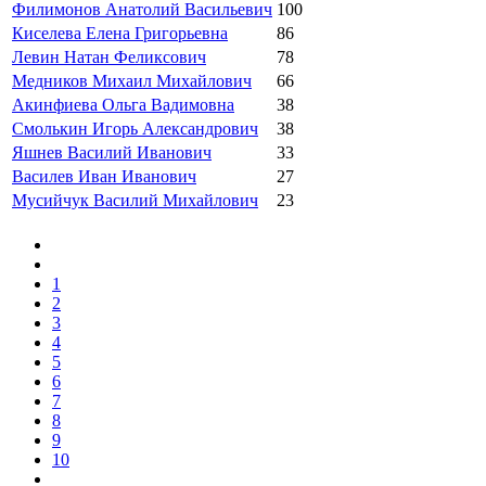
Филимонов Анатолий Васильевич
100
Киселева Елена Григорьевна
86
Левин Натан Феликсович
78
Медников Михаил Михайлович
66
Акинфиева Ольга Вадимовна
38
Смолькин Игорь Александрович
38
Яшнев Василий Иванович
33
Василев Иван Иванович
27
Мусийчук Василий Михайлович
23
1
2
3
4
5
6
7
8
9
10