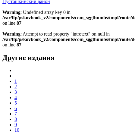
Пустошкинский район
Warning
: Undefined array key 0 in
/var/ftp/pskovbook_v2/components/com_sggthumbs/tmpl/route/d
on line
87
Warning
: Attempt to read property "introtext" on null in
/var/ftp/pskovbook_v2/components/com_sggthumbs/tmpl/route/d
on line
87
Другие издания
1
2
3
4
5
6
7
8
9
10