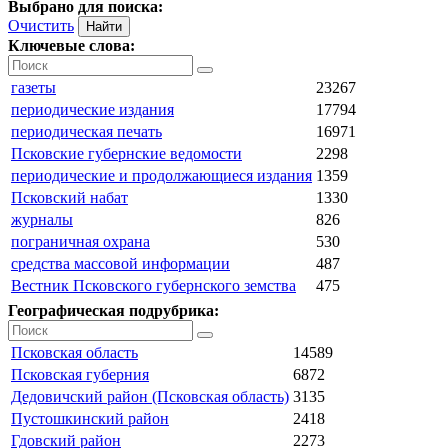
Выбрано для поиска:
Очистить
Ключевые слова:
газеты
23267
периодические издания
17794
периодическая печать
16971
Псковские губернские ведомости
2298
периодические и продолжающиеся издания
1359
Псковский набат
1330
журналы
826
пограничная охрана
530
средства массовой информации
487
Вестник Псковского губернского земства
475
Географическая подрубрика:
Псковская область
14589
Псковская губерния
6872
Дедовичский район (Псковская область)
3135
Пустошкинский район
2418
Гдовский район
2273