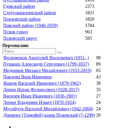
Гдовский район
2273
Стругокрасненский район
1821
Порховский район
1820
Павский район (1946-1959)
1784
Псков город
963
Псковский округ
585
Персоналии:
Филимонов Анатолий Васильевич (1951- )
98
Пушкин Александр Сергеевич (1799-1837)
89
Медников Михаил Михайлович (1933-2019)
65
Павлова Вера Ивановна
43
Яшнев Василий Иванович (1879-1962)
38
Левин Натан Феликсович (1928-2017)
35
Василев Иван Иванович (1836-1901)
27
Ленин Владимир Ильич (1870-1924)
24
Мусийчук Василий Михайлович (1942-2004)
24
Довмонт (Тимофей) князь Псковский (?-1299)
20