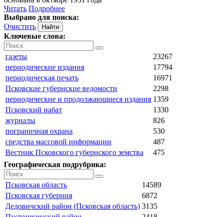
Читать
Подробнее
Выбрано для поиска:
Очистить
Ключевые слова:
газеты
23267
периодические издания
17794
периодическая печать
16971
Псковские губернские ведомости
2298
периодические и продолжающиеся издания
1359
Псковский набат
1330
журналы
826
пограничная охрана
530
средства массовой информации
487
Вестник Псковского губернского земства
475
Географическая подрубрика:
Псковская область
14589
Псковская губерния
6872
Дедовичский район (Псковская область)
3135
Пустошкинский район
2418