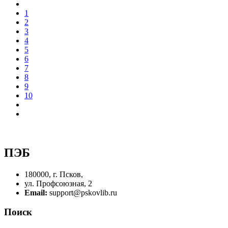
1
2
3
4
5
6
7
8
9
10
ПЭБ
180000, г. Псков,
ул. Профсоюзная, 2
Email:
support@pskovlib.ru
Поиск