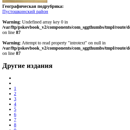
Географическая подрубрика:
Пустошкинский район
Warning
: Undefined array key 0 in
/var/ftp/pskovbook_v2/components/com_sggthumbs/tmpl/route/d
on line
87
Warning
: Attempt to read property "introtext" on null in
/var/ftp/pskovbook_v2/components/com_sggthumbs/tmpl/route/d
on line
87
Другие издания
1
2
3
4
5
6
7
8