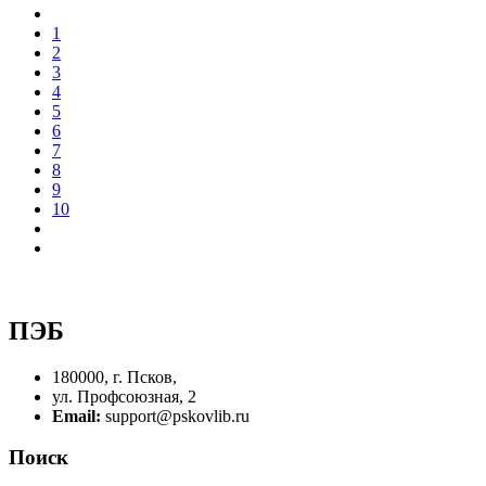
1
2
3
4
5
6
7
8
9
10
ПЭБ
180000, г. Псков,
ул. Профсоюзная, 2
Email:
support@pskovlib.ru
Поиск