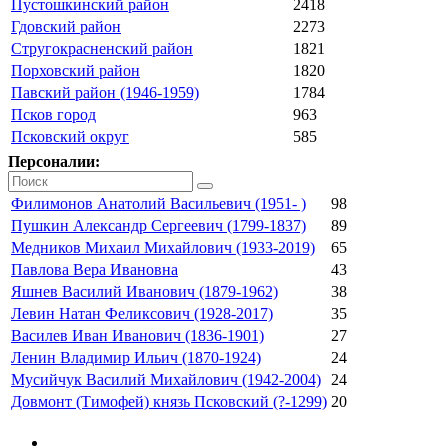
Пустошкинский район
2418
Гдовский район
2273
Стругокрасненский район
1821
Порховский район
1820
Павский район (1946-1959)
1784
Псков город
963
Псковский округ
585
Персоналии:
Филимонов Анатолий Васильевич (1951- )
98
Пушкин Александр Сергеевич (1799-1837)
89
Медников Михаил Михайлович (1933-2019)
65
Павлова Вера Ивановна
43
Яшнев Василий Иванович (1879-1962)
38
Левин Натан Феликсович (1928-2017)
35
Василев Иван Иванович (1836-1901)
27
Ленин Владимир Ильич (1870-1924)
24
Мусийчук Василий Михайлович (1942-2004)
24
Довмонт (Тимофей) князь Псковский (?-1299)
20