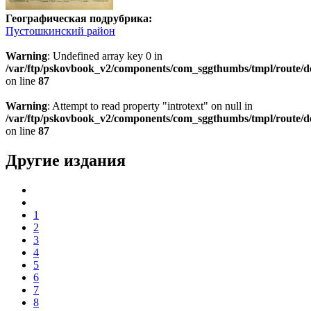
Географическая подрубрика:
Пустошкинский район
Warning
: Undefined array key 0 in
/var/ftp/pskovbook_v2/components/com_sggthumbs/tmpl/route/d
on line
87
Warning
: Attempt to read property "introtext" on null in
/var/ftp/pskovbook_v2/components/com_sggthumbs/tmpl/route/d
on line
87
Другие издания
1
2
3
4
5
6
7
8