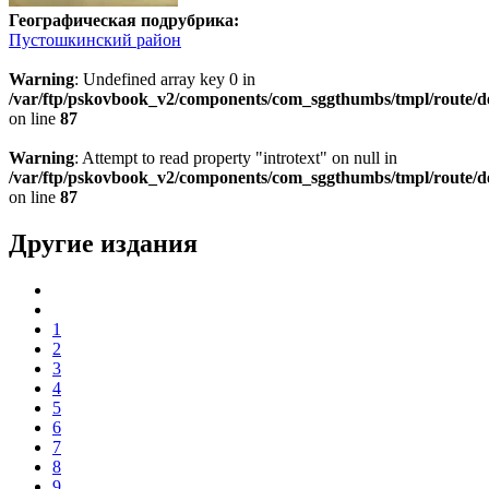
Географическая подрубрика:
Пустошкинский район
Warning
: Undefined array key 0 in
/var/ftp/pskovbook_v2/components/com_sggthumbs/tmpl/route/d
on line
87
Warning
: Attempt to read property "introtext" on null in
/var/ftp/pskovbook_v2/components/com_sggthumbs/tmpl/route/d
on line
87
Другие издания
1
2
3
4
5
6
7
8
9