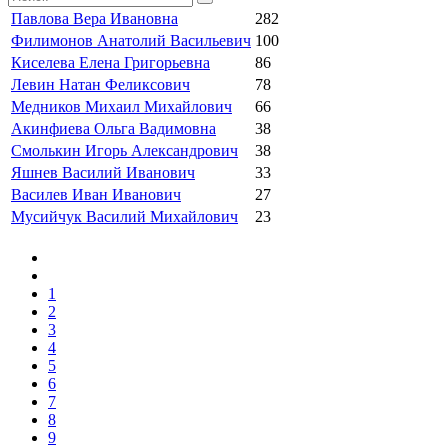
Павлова Вера Ивановна
282
Филимонов Анатолий Васильевич
100
Киселева Елена Григорьевна
86
Левин Натан Феликсович
78
Медников Михаил Михайлович
66
Акинфиева Ольга Вадимовна
38
Смолькин Игорь Александрович
38
Яшнев Василий Иванович
33
Василев Иван Иванович
27
Мусийчук Василий Михайлович
23
1
2
3
4
5
6
7
8
9