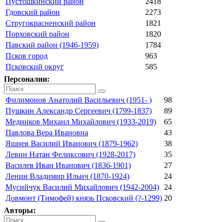
Пустошкинский район
2418
Гдовский район
2273
Стругокрасненский район
1821
Порховский район
1820
Павский район (1946-1959)
1784
Псков город
963
Псковский округ
585
Персоналии:
Филимонов Анатолий Васильевич (1951- )
98
Пушкин Александр Сергеевич (1799-1837)
89
Медников Михаил Михайлович (1933-2019)
65
Павлова Вера Ивановна
43
Яшнев Василий Иванович (1879-1962)
38
Левин Натан Феликсович (1928-2017)
35
Василев Иван Иванович (1836-1901)
27
Ленин Владимир Ильич (1870-1924)
24
Мусийчук Василий Михайлович (1942-2004)
24
Довмонт (Тимофей) князь Псковский (?-1299)
20
Авторы: