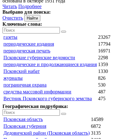
основана в октябре 1931 года
Читать
Подробнее
Выбрано для поиска:
Очистить
Ключевые слова:
газеты
23267
периодические издания
17794
периодическая печать
16971
Псковские губернские ведомости
2298
периодические и продолжающиеся издания
1359
Псковский набат
1330
журналы
826
пограничная охрана
530
средства массовой информации
487
Вестник Псковского губернского земства
475
Географическая подрубрика:
Псковская область
14589
Псковская губерния
6872
Дедовичский район (Псковская область)
3135