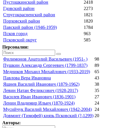
Пустошкинский район
2418
Гдовский район
2273
Стругокрасненский район
1821
Порховский район
1820
Павский район (1946-1959)
1784
Псков город
963
Псковский округ
585
Персоналии:
Филимонов Анатолий Васильевич (1951- )
98
Пушкин Александр Сергеевич (1799-1837)
89
Медников Михаил Михайлович (1933-2019)
65
Павлова Вера Ивановна
43
Яшнев Василий Иванович (1879-1962)
38
Левин Натан Феликсович (1928-2017)
35
Василев Иван Иванович (1836-1901)
27
Ленин Владимир Ильич (1870-1924)
24
Мусийчук Василий Михайлович (1942-2004)
24
Довмонт (Тимофей) князь Псковский (?-1299)
20
Авторы: