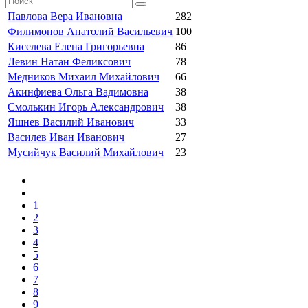
Павлова Вера Ивановна
282
Филимонов Анатолий Васильевич
100
Киселева Елена Григорьевна
86
Левин Натан Феликсович
78
Медников Михаил Михайлович
66
Акинфиева Ольга Вадимовна
38
Смолькин Игорь Александрович
38
Яшнев Василий Иванович
33
Василев Иван Иванович
27
Мусийчук Василий Михайлович
23
1
2
3
4
5
6
7
8
9