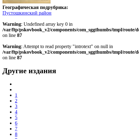
Географическая подрубрика:
Пустошкинский район
Warning
: Undefined array key 0 in
/var/ftp/pskovbook_v2/components/com_sggthumbs/tmpl/route/d
on line
87
Warning
: Attempt to read property "introtext" on null in
/var/ftp/pskovbook_v2/components/com_sggthumbs/tmpl/route/d
on line
87
Другие издания
1
2
3
4
5
6
7
8