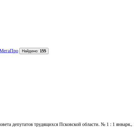
МегаПро
Найдено:
155
 депутатов трудящихся Псковской области. № 1 : 1 января., 1970