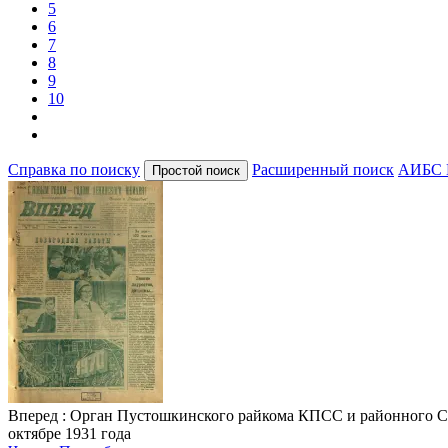
5
6
7
8
9
10
Справка по поиску
Расширенный поиск
АИБС 
Вперед
: Орган Пустошкинского райкома КПСС и районного Совета
октябре 1931 года