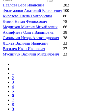
Павлова Вера Ивановна
282
Филимонов Анатолий Васильевич
100
Киселева Елена Григорьевна
86
Левин Натан Феликсович
78
Медников Михаил Михайлович
66
Акинфиева Ольга Вадимовна
38
Смолькин Игорь Александрович
38
Яшнев Василий Иванович
33
Василев Иван Иванович
27
Мусийчук Василий Михайлович
23
1
2
3
4
5
6
7
8
9