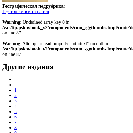
Географическая подрубрика:
Пустошкинский район
Warning
: Undefined array key 0 in
/var/ftp/pskovbook_v2/components/com_sggthumbs/tmpl/route/d
on line
87
Warning
: Attempt to read property "introtext" on null in
/var/ftp/pskovbook_v2/components/com_sggthumbs/tmpl/route/d
on line
87
Другие издания
1
2
3
4
5
6
7
8
9