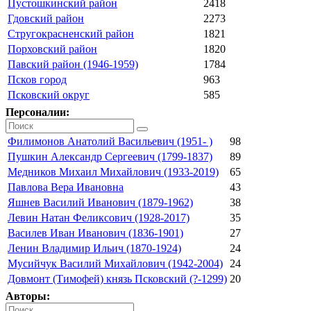
Пустошкинский район
2418
Гдовский район
2273
Стругокрасненский район
1821
Порховский район
1820
Павский район (1946-1959)
1784
Псков город
963
Псковский округ
585
Персоналии:
Филимонов Анатолий Васильевич (1951- )
98
Пушкин Александр Сергеевич (1799-1837)
89
Медников Михаил Михайлович (1933-2019)
65
Павлова Вера Ивановна
43
Яшнев Василий Иванович (1879-1962)
38
Левин Натан Феликсович (1928-2017)
35
Василев Иван Иванович (1836-1901)
27
Ленин Владимир Ильич (1870-1924)
24
Мусийчук Василий Михайлович (1942-2004)
24
Довмонт (Тимофей) князь Псковский (?-1299)
20
Авторы: