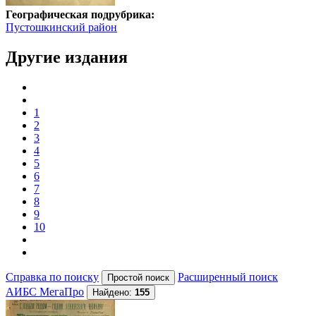
Географическая подрубрика:
Пустошкинский район
Другие издания
1
2
3
4
5
6
7
8
9
10
Справка по поиску
Расширенный поиск
АИБС МегаПро
Найдено:
155