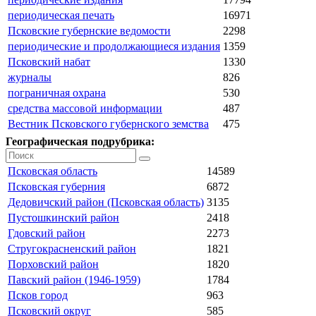
периодическая печать
16971
Псковские губернские ведомости
2298
периодические и продолжающиеся издания
1359
Псковский набат
1330
журналы
826
пограничная охрана
530
средства массовой информации
487
Вестник Псковского губернского земства
475
Географическая подрубрика:
Псковская область
14589
Псковская губерния
6872
Дедовичский район (Псковская область)
3135
Пустошкинский район
2418
Гдовский район
2273
Стругокрасненский район
1821
Порховский район
1820
Павский район (1946-1959)
1784
Псков город
963
Псковский округ
585