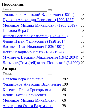
Персоналии:
Филимонов Анатолий Васильевич (1951- )
98
Пушкин Александр Сергеевич (1799-1837)
89
Медников Михаил Михайлович (1933-2019)
65
Павлова Вера Ивановна
43
Яшнев Василий Иванович (1879-1962)
38
Левин Натан Феликсович (1928-2017)
35
Василев Иван Иванович (1836-1901)
27
Ленин Владимир Ильич (1870-1924)
24
Мусийчук Василий Михайлович (1942-2004)
24
Довмонт (Тимофей) князь Псковский (?-1299)
20
Авторы:
Павлова Вера Ивановна
282
Филимонов Анатолий Васильевич
100
Киселева Елена Григорьевна
86
Левин Натан Феликсович
78
Медников Михаил Михайлович
66
Акинфиева Ольга Вадимовна
38