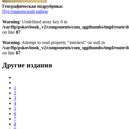
Географическая подрубрика:
Пустошкинский район
Warning
: Undefined array key 0 in
/var/ftp/pskovbook_v2/components/com_sggthumbs/tmpl/route/d
on line
87
Warning
: Attempt to read property "introtext" on null in
/var/ftp/pskovbook_v2/components/com_sggthumbs/tmpl/route/d
on line
87
Другие издания
1
2
3
4
5
6
7
8