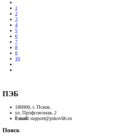
1
2
3
4
5
6
7
8
9
10
ПЭБ
180000, г. Псков,
ул. Профсоюзная, 2
Email:
support@pskovlib.ru
Поиск