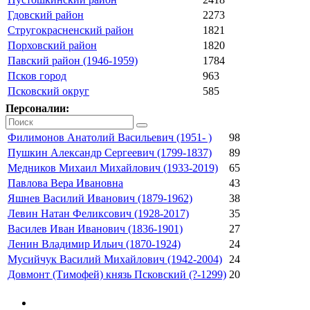
Гдовский район
2273
Стругокрасненский район
1821
Порховский район
1820
Павский район (1946-1959)
1784
Псков город
963
Псковский округ
585
Персоналии:
Филимонов Анатолий Васильевич (1951- )
98
Пушкин Александр Сергеевич (1799-1837)
89
Медников Михаил Михайлович (1933-2019)
65
Павлова Вера Ивановна
43
Яшнев Василий Иванович (1879-1962)
38
Левин Натан Феликсович (1928-2017)
35
Василев Иван Иванович (1836-1901)
27
Ленин Владимир Ильич (1870-1924)
24
Мусийчук Василий Михайлович (1942-2004)
24
Довмонт (Тимофей) князь Псковский (?-1299)
20