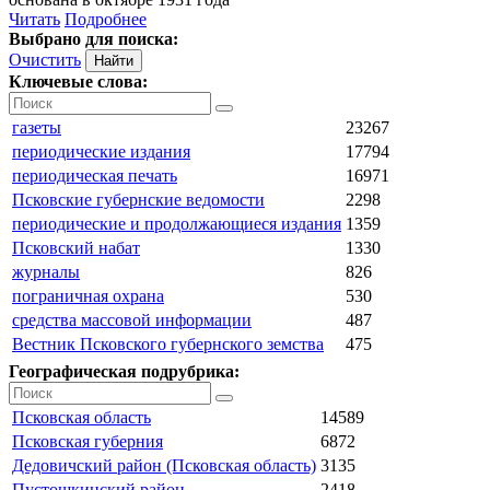
Читать
Подробнее
Выбрано для поиска:
Очистить
Ключевые слова:
газеты
23267
периодические издания
17794
периодическая печать
16971
Псковские губернские ведомости
2298
периодические и продолжающиеся издания
1359
Псковский набат
1330
журналы
826
пограничная охрана
530
средства массовой информации
487
Вестник Псковского губернского земства
475
Географическая подрубрика:
Псковская область
14589
Псковская губерния
6872
Дедовичский район (Псковская область)
3135
Пустошкинский район
2418