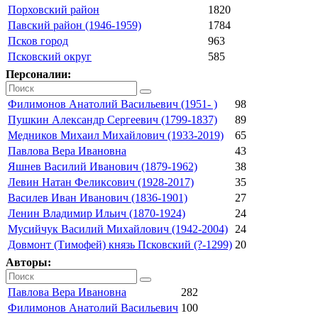
Порховский район
1820
Павский район (1946-1959)
1784
Псков город
963
Псковский округ
585
Персоналии:
Филимонов Анатолий Васильевич (1951- )
98
Пушкин Александр Сергеевич (1799-1837)
89
Медников Михаил Михайлович (1933-2019)
65
Павлова Вера Ивановна
43
Яшнев Василий Иванович (1879-1962)
38
Левин Натан Феликсович (1928-2017)
35
Василев Иван Иванович (1836-1901)
27
Ленин Владимир Ильич (1870-1924)
24
Мусийчук Василий Михайлович (1942-2004)
24
Довмонт (Тимофей) князь Псковский (?-1299)
20
Авторы:
Павлова Вера Ивановна
282
Филимонов Анатолий Васильевич
100