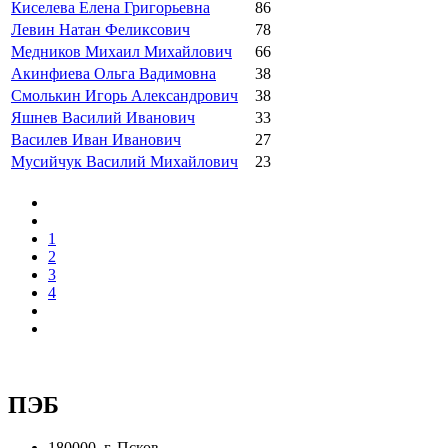
Киселева Елена Григорьевна
86
Левин Натан Феликсович
78
Медников Михаил Михайлович
66
Акинфиева Ольга Вадимовна
38
Смолькин Игорь Александрович
38
Яшнев Василий Иванович
33
Василев Иван Иванович
27
Мусийчук Василий Михайлович
23
1
2
3
4
ПЭБ
180000, г. Псков,