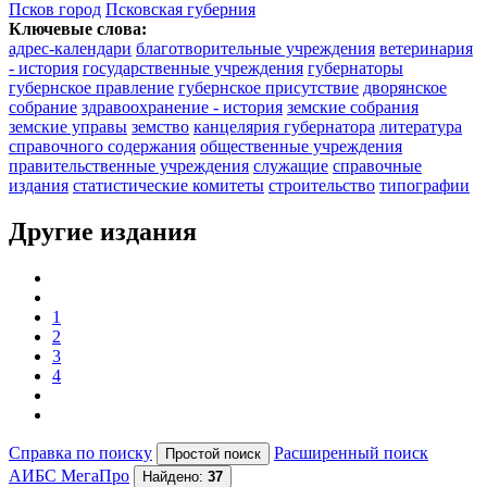
Псков город
Псковская губерния
Ключевые слова:
адрес-календари
благотворительные учреждения
ветеринария
- история
государственные учреждения
губернаторы
губернское правление
губернское присутствие
дворянское
собрание
здравоохранение - история
земские собрания
земские управы
земство
канцелярия губернатора
литература
справочного содержания
общественные учреждения
правительственные учреждения
служащие
справочные
издания
статистические комитеты
строительство
типографии
Другие издания
1
2
3
4
Справка по поиску
Расширенный поиск
АИБС МегаПро
Найдено:
37