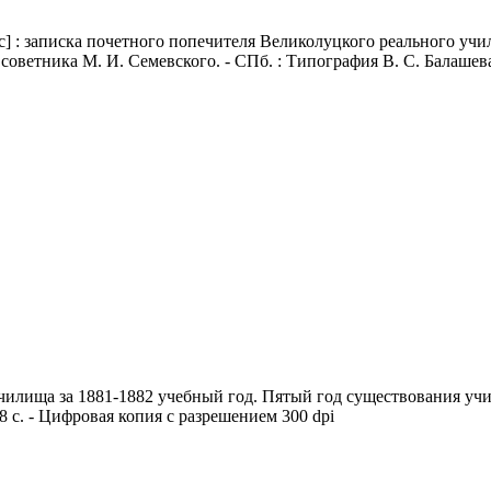
с] : записка почетного попечителя Великолуцкого реального уч
оветника М. И. Семевского. - СПб. : Типография В. С. Балашева,
чилища за 1881-1882 учебный год. Пятый год существования уч
8 с. - Цифровая копия с разрешением 300 dpi