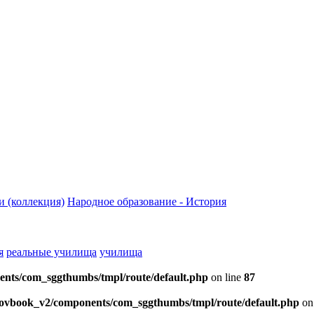
и (коллекция)
Народное образование - История
я
реальные училища
училища
ents/com_sggthumbs/tmpl/route/default.php
on line
87
skovbook_v2/components/com_sggthumbs/tmpl/route/default.php
on