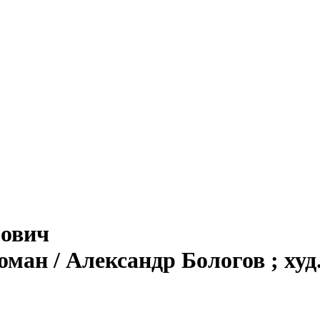
рович
ан / Александр Бологов ; худ. 