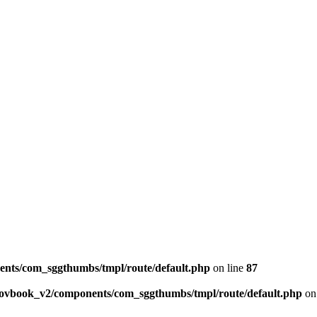
ents/com_sggthumbs/tmpl/route/default.php
on line
87
skovbook_v2/components/com_sggthumbs/tmpl/route/default.php
on