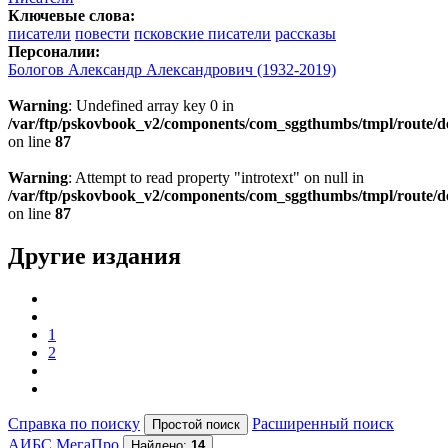
Ключевые слова:
писатели
повести
псковские писатели
рассказы
Персоналии:
Бологов Александр Александрович (1932-2019)
Warning
: Undefined array key 0 in
/var/ftp/pskovbook_v2/components/com_sggthumbs/tmpl/route/d
on line
87
Warning
: Attempt to read property "introtext" on null in
/var/ftp/pskovbook_v2/components/com_sggthumbs/tmpl/route/d
on line
87
Другие издания
1
2
Справка по поиску
Расширенный поиск
АИБС МегаПро
Найдено:
14