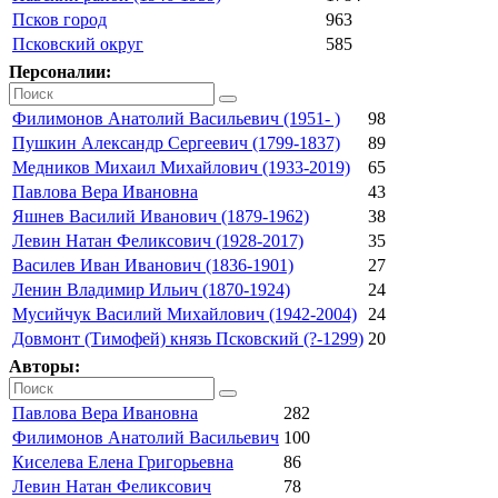
Псков город
963
Псковский округ
585
Персоналии:
Филимонов Анатолий Васильевич (1951- )
98
Пушкин Александр Сергеевич (1799-1837)
89
Медников Михаил Михайлович (1933-2019)
65
Павлова Вера Ивановна
43
Яшнев Василий Иванович (1879-1962)
38
Левин Натан Феликсович (1928-2017)
35
Василев Иван Иванович (1836-1901)
27
Ленин Владимир Ильич (1870-1924)
24
Мусийчук Василий Михайлович (1942-2004)
24
Довмонт (Тимофей) князь Псковский (?-1299)
20
Авторы:
Павлова Вера Ивановна
282
Филимонов Анатолий Васильевич
100
Киселева Елена Григорьевна
86
Левин Натан Феликсович
78