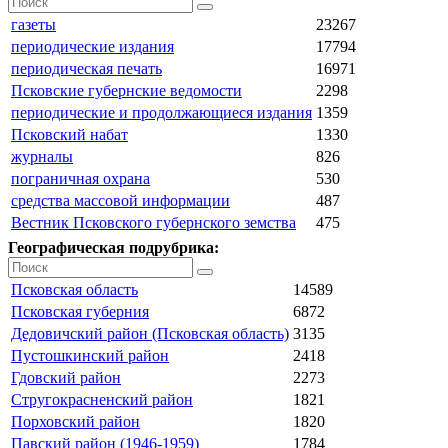
газеты
23267
периодические издания
17794
периодическая печать
16971
Псковские губернские ведомости
2298
периодические и продолжающиеся издания
1359
Псковский набат
1330
журналы
826
пограничная охрана
530
средства массовой информации
487
Вестник Псковского губернского земства
475
Географическая подрубрика:
Псковская область
14589
Псковская губерния
6872
Дедовичский район (Псковская область)
3135
Пустошкинский район
2418
Гдовский район
2273
Стругокрасненский район
1821
Порховский район
1820
Павский район (1946-1959)
1784