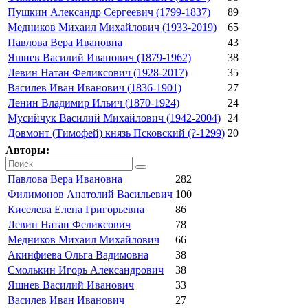
Пушкин Александр Сергеевич (1799-1837)
89
Медников Михаил Михайлович (1933-2019)
65
Павлова Вера Ивановна
43
Яшнев Василий Иванович (1879-1962)
38
Левин Натан Феликсович (1928-2017)
35
Василев Иван Иванович (1836-1901)
27
Ленин Владимир Ильич (1870-1924)
24
Мусийчук Василий Михайлович (1942-2004)
24
Довмонт (Тимофей) князь Псковский (?-1299)
20
Авторы:
Павлова Вера Ивановна
282
Филимонов Анатолий Васильевич
100
Киселева Елена Григорьевна
86
Левин Натан Феликсович
78
Медников Михаил Михайлович
66
Акинфиева Ольга Вадимовна
38
Смолькин Игорь Александрович
38
Яшнев Василий Иванович
33
Василев Иван Иванович
27