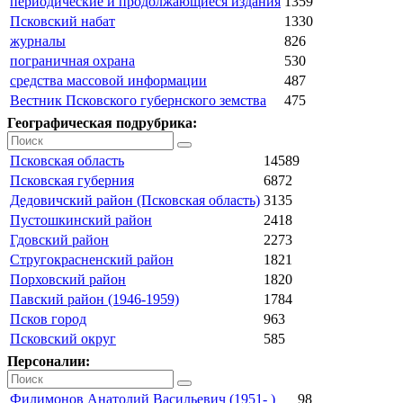
периодические и продолжающиеся издания
1359
Псковский набат
1330
журналы
826
пограничная охрана
530
средства массовой информации
487
Вестник Псковского губернского земства
475
Географическая подрубрика:
Псковская область
14589
Псковская губерния
6872
Дедовичский район (Псковская область)
3135
Пустошкинский район
2418
Гдовский район
2273
Стругокрасненский район
1821
Порховский район
1820
Павский район (1946-1959)
1784
Псков город
963
Псковский округ
585
Персоналии:
Филимонов Анатолий Васильевич (1951- )
98