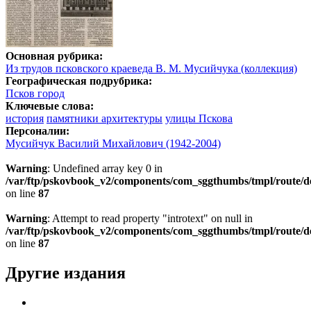
Основная рубрика:
Из трудов псковского краеведа В. М. Мусийчука (коллекция)
Географическая подрубрика:
Псков город
Ключевые слова:
история
памятники архитектуры
улицы Пскова
Персоналии:
Мусийчук Василий Михайлович (1942-2004)
Warning
: Undefined array key 0 in
/var/ftp/pskovbook_v2/components/com_sggthumbs/tmpl/route/d
on line
87
Warning
: Attempt to read property "introtext" on null in
/var/ftp/pskovbook_v2/components/com_sggthumbs/tmpl/route/d
on line
87
Другие издания