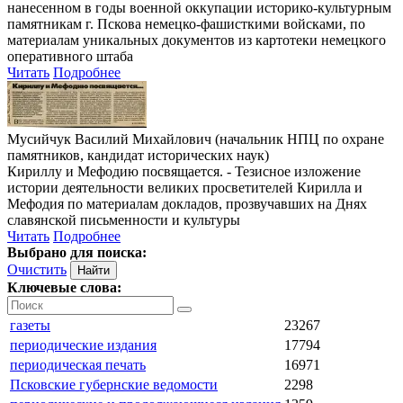
нанесенном в годы военной оккупации историко-культурным
памятникам г. Пскова немецко-фашисткими войсками, по
материалам уникальных документов из картотеки немецкого
оперативного штаба
Читать
Подробнее
Мусийчук Василий Михайлович (начальник НПЦ по охране
памятников, кандидат исторических наук)
Кириллу и Мефодию посвящается. - Тезисное изложение
истории деятельности великих просветителей Кирилла и
Мефодия по материалам докладов, прозвучавших на Днях
славянской письменности и культуры
Читать
Подробнее
Выбрано для поиска:
Очистить
Ключевые слова:
газеты
23267
периодические издания
17794
периодическая печать
16971
Псковские губернские ведомости
2298