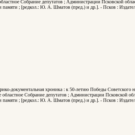
 областное Собрание депутатов ; Администрации Псковской обла
мяти ; [редкол.: Ю. А. Шматов (пред.) и др.]. - Псков : Издате
орико-документальная хроника : к 50-летию Победы Советского н
е областное Собрание депутатов ; Администрации Псковской об
мяти ; [редкол.: Ю. А. Шматов (пред.) и др.]. - Псков : Издател