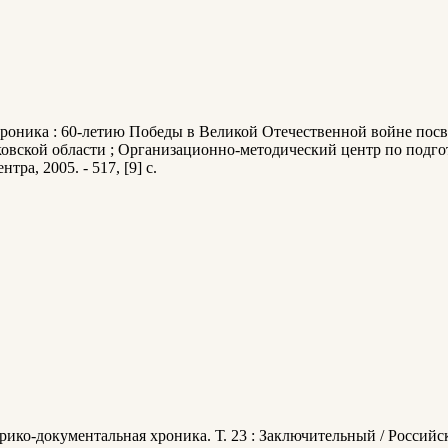
хроника : 60-летию Победы в Великой Отечественной войне посвя
вской области ; Организационно-методический центр по подгото
ра, 2005. - 517, [9] с.
орико-документальная хроника. Т. 23 : Заключительный / Российс