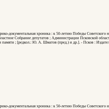
орико-документальная хроника : к 50-летию Победы Советского 
областное Собрание депутатов ; Администрации Псковской облас
мяти ; [редкол.: Ю. А. Шматов (пред.) и др.]. - Псков : Издате
орико-документальная хроника : к 50-летию Победы Советского 