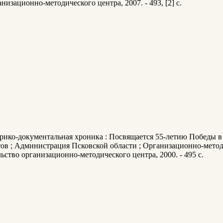
изационно-методического центра, 2007. - 493, [2] с.
орико-документальная хроника : Посвящается 55-летию Победы в
тов ; Администрация Псковской области ; Организационно-мето
ельство организационно-методического центра, 2000. - 495 с.