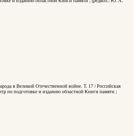
овке и изданию областной Книги памяти ; [редкол.: Ю. А.
арода в Великой Отечественной войне. Т. 17 / Российская
нтр по подготовке и изданию областной Книги памяти ;