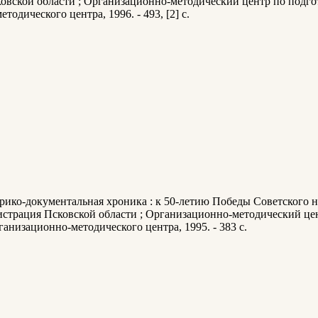
овской области ; Организационно-методический центр по подгот
тодического центра, 1996. - 493, [2] с.
орико-документальная хроника : к 50-летию Победы Советского н
истрация Псковской области ; Организационно-методический це
рганизационно-методического центра, 1995. - 383 с.